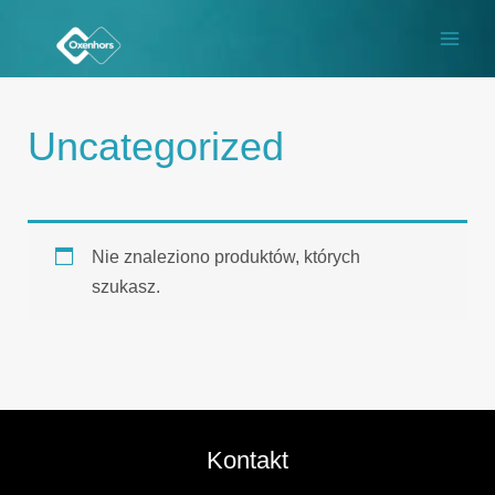
Przejdź
do
treści
Uncategorized
Nie znaleziono produktów, których
szukasz.
Kontakt