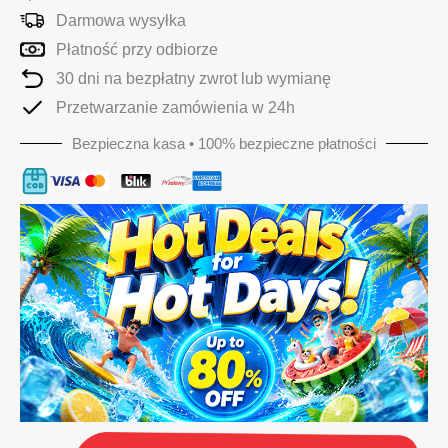
Widzeniem
Darmowa wysyłka
HD
Płatność przy odbiorze
1080p
30 dni na bezpłatny zwrot lub wymianę
i
Przetwarzanie zamówienia w 24h
10-
letnią
Bezpieczna kasa • 100% bezpieczne płatności
Gwarancją