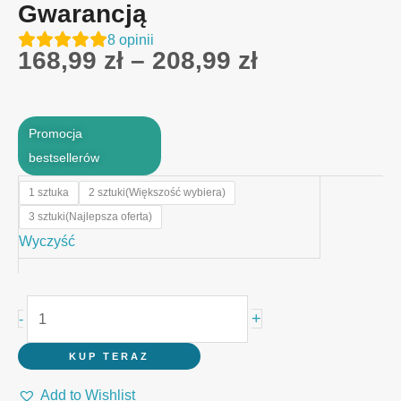
Gwarancją
8
opinii
Zakres
168,99
zł
–
208,99
zł
cen:
od
168,99 zł
Promocja
do
bestsellerów
208,99 zł
ilość
1 sztuka
2 sztuki(Większość wybiera)
⭐️
3 sztuki(Najlepsza oferta)
📹
Wyczyść
Kamera
Bezprzewodowa
WiFi
+
-
5G
z
KUP TERAZ
Nocnym
Add to Wishlist