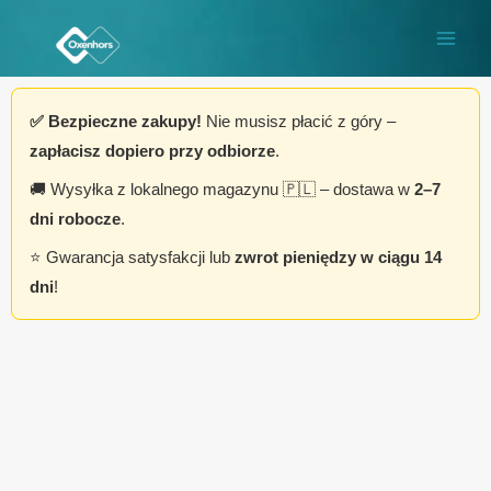
Przejdź
do
treści
✅ Bezpieczne zakupy!
Nie musisz płacić z góry –
zapłacisz dopiero przy odbiorze
.
🚚 Wysyłka z lokalnego magazynu 🇵🇱 – dostawa w
2–7
dni robocze
.
⭐ Gwarancja satysfakcji lub
zwrot pieniędzy w ciągu 14
dni
!