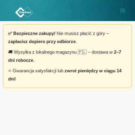
Przejdź
do
treści
✅ Bezpieczne zakupy!
Nie musisz płacić z góry –
zapłacisz dopiero przy odbiorze
.
🚚 Wysyłka z lokalnego magazynu 🇵🇱 – dostawa w
2–7
dni robocze
.
⭐ Gwarancja satysfakcji lub
zwrot pieniędzy w ciągu 14
dni
!