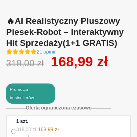
🔥AI Realistyczny Pluszowy
Piesek-Robot – Interaktywny
Hit Sprzedaży(1+1 GRATIS)
21
opinii
Pierwotna
168,99
zł
Aktual
318,00
zł
cena
cena
wynosiła:
wynosi
318,00 zł.
168,99 
Promocja
bestsellerów
————Oferta ograniczona czasowo————
1 szt.
168,99 zł
318,00 zł