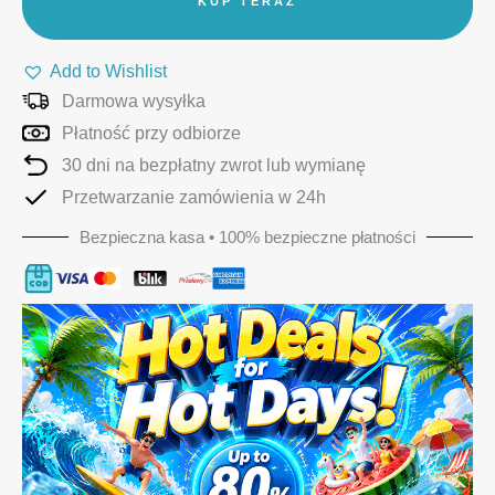
KUP TERAZ
Add to Wishlist
Darmowa wysyłka
Płatność przy odbiorze
30 dni na bezpłatny zwrot lub wymianę
Przetwarzanie zamówienia w 24h
Bezpieczna kasa • 100% bezpieczne płatności