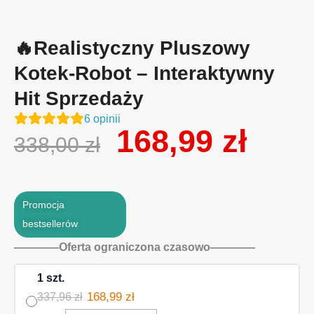
🔥Realistyczny Pluszowy
Kotek-Robot – Interaktywny
Hit Sprzedaży
6
opinii
Pierwotna
168,99
zł
Aktual
338,00
zł
cena
cena
wynosiła:
wynosi
338,00 zł.
168,99 
Promocja
bestsellerów
————Oferta ograniczona czasowo————
1 szt.
168,99 zł
337,96 zł