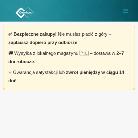
Przejdź
do
treści
✅ Bezpieczne zakupy!
Nie musisz płacić z góry –
zapłacisz dopiero przy odbiorze
.
🚚 Wysyłka z lokalnego magazynu 🇵🇱 – dostawa w
2–7
dni robocze
.
⭐ Gwarancja satysfakcji lub
zwrot pieniędzy w ciągu 14
dni
!