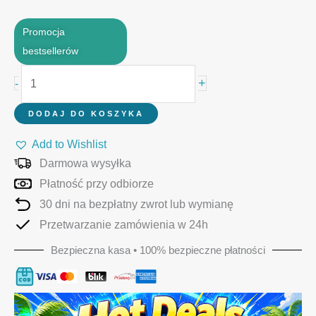
Promocja
bestsellerów
ilość
+
-
Ubezpieczenie
paczki
DODAJ DO KOSZYKA
Add to Wishlist
Darmowa wysyłka
Płatność przy odbiorze
30 dni na bezpłatny zwrot lub wymianę
Przetwarzanie zamówienia w 24h
Bezpieczna kasa • 100% bezpieczne płatności