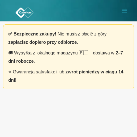
Przejdź
do
treści
✅ Bezpieczne zakupy!
Nie musisz płacić z góry –
zapłacisz dopiero przy odbiorze
.
🚚 Wysyłka z lokalnego magazynu 🇵🇱 – dostawa w
2–7
dni robocze
.
⭐ Gwarancja satysfakcji lub
zwrot pieniędzy w ciągu 14
dni
!